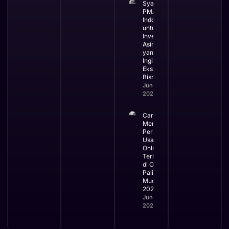
Syarat
PMA di
Indonesia
untuk
Investor
Asing
yang
Ingin
Ekspansi
Bisnis
June 3,
2026
Cara
Mengurus
Perizinan
Usaha
Online
Terbaru
di OSS
Paling
Mudah
2026
June 2,
2026