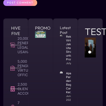
HIVE
PROMO
Latest
TES
Post
FIVE
Rekomendasi
20,000 +
Virtual Office
PENERBITAN
Jakarta
LEGALITAS
Utara yang
USAHA
Strategis
untuk Bisnis
Profesional
5,000 +
July 23, 2026
PENGUNA
VIRTUAL
Apa Itu CV
OFFICE
Perusahaan
dan
2,500 +
Bagaimana
CLIENT TAX &
Cara
Kerjanya
ACCOUNTING
June 25,
2026
7