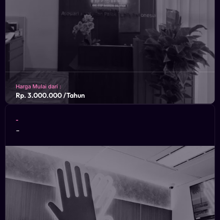
Harga Mulai dari :
Rp. 3.000.000 /Tahun
-
Ruko Silktown Avenue Blok.RK/5A-05, Pd. Jagung Timur
-
Serpong Utara, Kota Tangerang Selatan, Banten 15326
KONSULTASIKAN