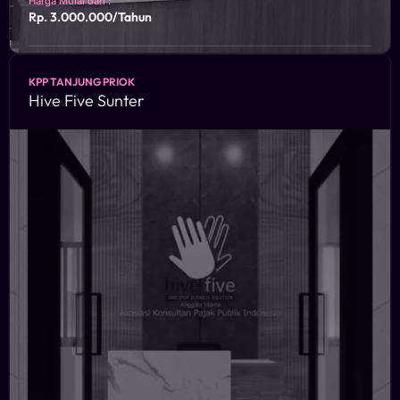
Harga Mulai dari :
Rp. 3.000.000/Tahun
18 Office Park Building 21th Floor Unit C. Jl. TB
KPP TANJUNG PRIOK
Simatupang Kav. 18, Jakarta Selatan ,12520
Hive Five Sunter
KONSULTASIKAN