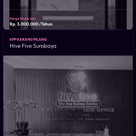
Harga Mulai dari :
Rp. 3.000.000 /Tahun
KPP KARANG PILANG
Ben’s Hub Building Lantai 5 Jl. Danau Sunter Utara B 36/A
Hive Five Surabaya
Tanjung Priok, Jakarta Utara, DKI Jakarta 14350
KONSULTASIKAN