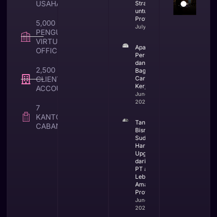
USAHA
Strategis
untuk Bisnis
Profesional
5,000 +
July 23, 2026
PENGUNA
VIRTUAL
Apa Itu CV
OFFICE
Perusahaan
dan
2,500 +
Bagaimana
CLIENT TAX &
Cara
Kerjanya
ACCOUNTING
June 25,
2026
7
KANTOR
Tanda
CABANG
Bisnis
Sudah
Harus
Upgrade
dari CV ke
PT agar
Lebih
Aman dan
Profesional
June 23,
2026