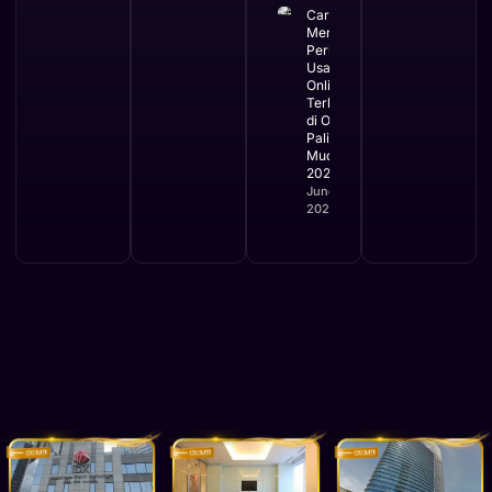
Cara
Mengurus
Perizinan
Usaha
Online
Terbaru
di OSS
Paling
Mudah
2026
June 2,
2026