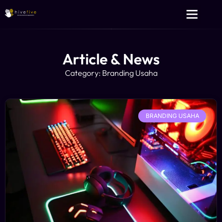
Layanan Kami
Tentang Kami
Article & News
Category: Branding Usaha
BRANDING USAHA