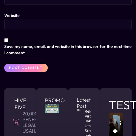
Website
Save my name, email, and website in this browser for the next time
I comment.
HIVE
PROMO
Latest
TES
Post
FIVE
Rekomendasi
20,000 +
Virtual Office
PENERBITAN
Jakarta
LEGALITAS
Utara yang
USAHA
Strategis
untuk Bisnis