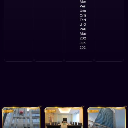
Mengurus
Perizinan
Usaha
Online
Terbaru
di OSS
Paling
Mudah
2026
June 2,
2026