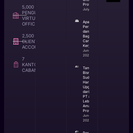
Profesional
5,000 +
July 23, 2026
PENGUNA
VIRTUAL
Apa Itu CV
OFFICE
Perusahaan
dan
2,500 +
Bagaimana
CLIENT TAX &
Cara
Kerjanya
ACCOUNTING
June 25,
2026
7
KANTOR
Tanda
CABANG
Bisnis
Sudah
Harus
Upgrade
dari CV ke
PT agar
Lebih
Aman dan
Profesional
June 23,
2026
Perubahan