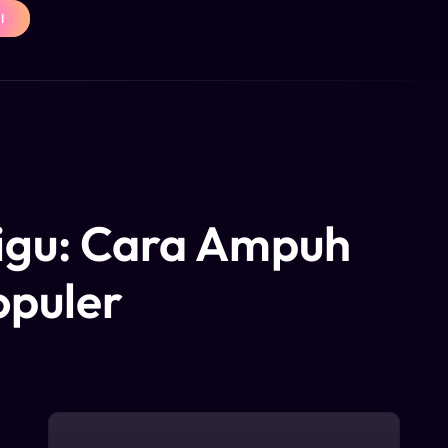
I
rigu: Cara Ampuh
opuler