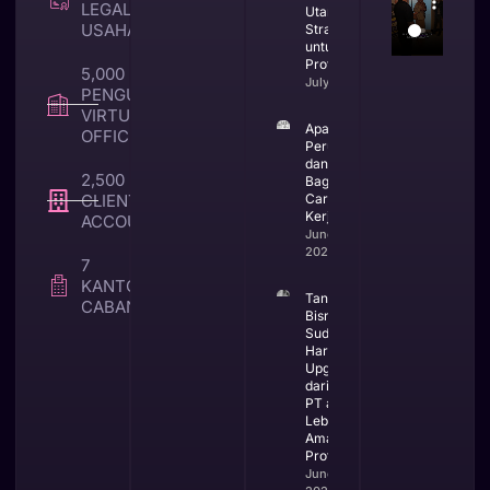
LEGALITAS
Utara yang
USAHA
Strategis
untuk Bisnis
Profesional
5,000 +
July 23, 2026
PENGUNA
VIRTUAL
Apa Itu CV
OFFICE
Perusahaan
dan
2,500 +
Bagaimana
CLIENT TAX &
Cara
Kerjanya
ACCOUNTING
June 25,
2026
7
KANTOR
Tanda
CABANG
Bisnis
Sudah
Harus
Upgrade
dari CV ke
PT agar
Lebih
Aman dan
Profesional
June 23,