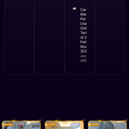
Cara
Mengurus
Perizinan
Usaha
Online
Terbaru
di OSS
Paling
Mudah
2026
June 2,
2026