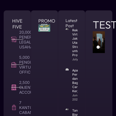
HIVE
PROMO
Latest
TES
Post
FIVE
Rekomendasi
20,000 +
Virtual Office
PENERBITAN
Jakarta
LEGALITAS
Utara yang
USAHA
Strategis
untuk Bisnis
Profesional
5,000 +
July 23, 2026
PENGUNA
VIRTUAL
Apa Itu CV
OFFICE
Perusahaan
dan
2,500 +
Bagaimana
CLIENT TAX &
Cara
Kerjanya
ACCOUNTING
June 25,
2026
7
KANTOR
Tanda
CABANG
Bisnis