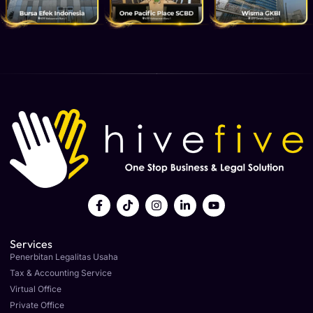
Services
Penerbitan Legalitas Usaha
Tax & Accounting Service
Virtual Office
Private Office