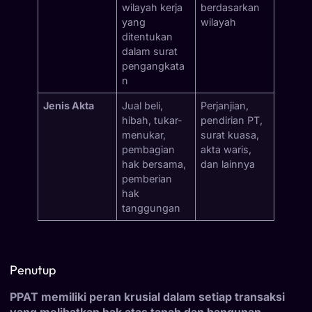
wilayah kerja
berdasarkan
yang
wilayah
ditentukan
dalam surat
pengangkata
n
Jenis Akta
Jual beli,
Perjanjian,
hibah, tukar-
pendirian PT,
menukar,
surat kuasa,
pembagian
akta waris,
hak bersama,
dan lainnya
pemberian
hak
tanggungan
Penutup
PPAT memiliki peran krusial dalam setiap transaksi
yang melibatkan hak atas tanah dan bangunan.