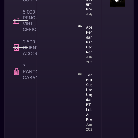
untuk Bisnis
Profesional
5,000 +
July 23, 2026
PENGUNA
VIRTUAL
Apa Itu CV
OFFICE
Perusahaan
dan
2,500 +
Bagaimana
CLIENT TAX &
Cara
Kerjanya
ACCOUNTING
June 25,
2026
7
KANTOR
Tanda
CABANG
Bisnis
Sudah
Harus
Upgrade
dari CV ke
PT agar
Lebih
Aman dan
Profesional
June 23,
2026