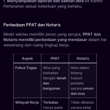
f.
Menyampaikan laporan dan salinan akta
ke Kantor
Pertanahan sesuai ketentuan yang berlaku.
Perbedaan PPAT dan Notaris
Meski sekilas memiliki peran yang serupa,
PPAT dan
Notaris memiliki perbedaan yang mendasar
dalam hal
wewenang dan ruang lingkup kerja:
Aspek
PPAT
Notaris
Fokus Tugas
Akta yang
Akta dalam
berkaitan
bidang
dengan
tanah
hukum
dan
perdata
bangunan
secara
umum
dan luas
Wilayah Kerja
Terbatas
Tidak dibatasi
hanya pada
secara ketat