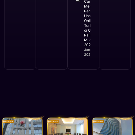
Cara
Mengurus
Perizinan
Usaha
Online
Terbaru
di OSS
Paling
Mudah
2026
June 2,
2026