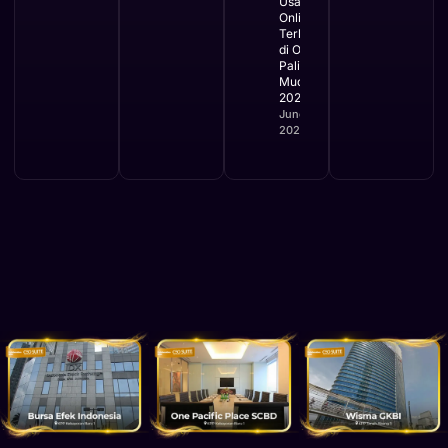
Usaha
Online
Terbaru
di OSS
Paling
Mudah
2026
June 2,
2026