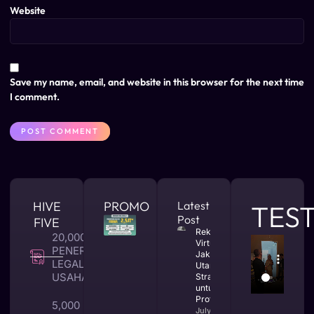
Website
Save my name, email, and website in this browser for the next time
I comment.
HIVE
PROMO
Latest
TES
Post
FIVE
Rekomendasi
20,000 +
Virtual Office
PENERBITAN
Jakarta
LEGALITAS
Utara yang
USAHA
Strategis
untuk Bisnis
Profesional
5,000 +
July 23, 2026