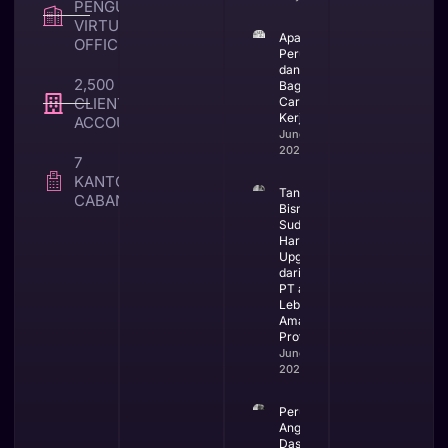
PENGUNA
VIRTUAL
Apa Itu CV
OFFICE
Perusahaan
dan
2,500 +
Bagaimana
CLIENT TAX &
Cara
Kerjanya
ACCOUNTING
June 25,
2026
7
KANTOR
Tanda
CABANG
Bisnis
Sudah
Harus
Upgrade
dari CV ke
PT agar
Lebih
Aman dan
Profesional
June 23,
2026
Perubahan
Anggaran
Dasar PT