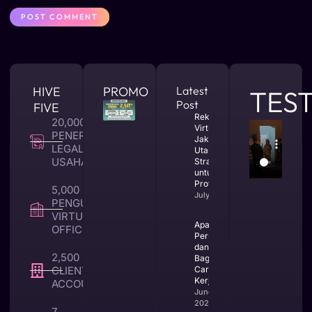
HIVE
PROMO
Latest
TES
Post
FIVE
Rekomendasi
20,000 +
Virtual Office
PENERBITAN
Jakarta
LEGALITAS
Utara yang
USAHA
Strategis
untuk Bisnis
Profesional
5,000 +
July 23, 2026
PENGUNA
VIRTUAL
Apa Itu CV
OFFICE
Perusahaan
dan
2,500 +
Bagaimana
CLIENT TAX &
Cara
Kerjanya
ACCOUNTING
June 25,
2026
7