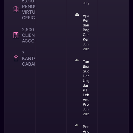
5,000 +
July 23, 2026
PENGUNA
VIRTUAL
Apa Itu CV
OFFICE
Perusahaan
dan
2,500 +
Bagaimana
CLIENT TAX &
Cara
Kerjanya
ACCOUNTING
June 25,
2026
7
KANTOR
Tanda
CABANG
Bisnis
Sudah
Harus
Upgrade
dari CV ke
PT agar
Lebih
Aman dan
Profesional
June 23,
2026
Perubahan
Anggaran