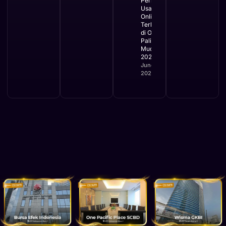
Perizinan
Usaha
Online
Terbaru
di OSS
Paling
Mudah
2026
June 2,
2026