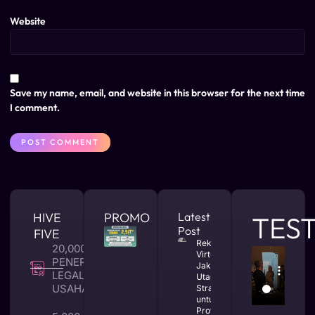
Website
Save my name, email, and website in this browser for the next time
I comment.
HIVE
PROMO
Latest
TES
Post
FIVE
Rekomendasi
20,000 +
Virtual Office
PENERBITAN
Jakarta
LEGALITAS
Utara yang
USAHA
Strategis
untuk Bisnis
Profesional