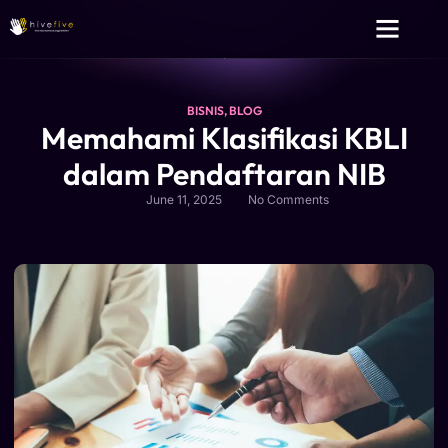
Layanan Kami
Tentang Kami
BISNIS
,
BLOG
Memahami Klasifikasi KBLI
dalam Pendaftaran NIB
June 11, 2025
No Comments