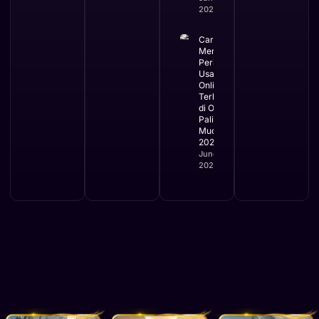
2026
Cara
Mengurus
Perizinan
Usaha
Online
Terbaru
di OSS
Paling
Mudah
2026
June 2,
2026