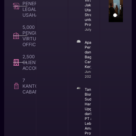
Virtual Office
PENERBITAN
Jakarta
LEGALITAS
Utara yang
USAHA
Strategis
untuk Bisnis
Profesional
5,000 +
July 23, 2026
PENGUNA
VIRTUAL
Apa Itu CV
OFFICE
Perusahaan
dan
2,500 +
Bagaimana
CLIENT TAX &
Cara
Kerjanya
ACCOUNTING
June 25,
2026
7
KANTOR
Tanda
CABANG
Bisnis
Sudah
Harus
Upgrade
dari CV ke
PT agar
Lebih
Aman dan
Profesional