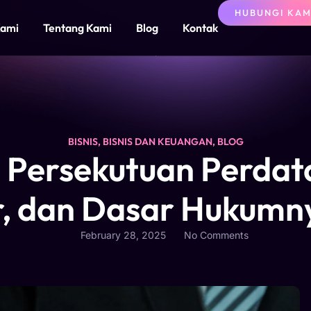
HUBUNGI KAM
Kami
Tentang Kami
Blog
Kontak
BISNIS
,
BISNIS DAN KEUANGAN
,
BLOG
 Persekutuan Perdata
, dan Dasar Hukumnya
February 28, 2025
No Comments