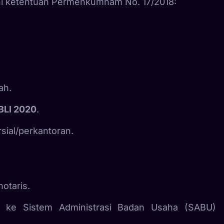
 ketentuan Permenkumham No. 17/2018:
ah.
BLI 2020
.
sial/perkantoran.
notaris.
ke Sistem Administrasi Badan Usaha (SABU)