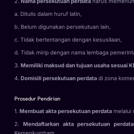
2.
Nama persekutuan perdata
harus memenuhi
a. Ditulis dalam huruf latin,
b. Belum digunakan persekutuan lain,
c. Tidak bertentangan dengan kesusilaan,
d. Tidak mirip dengan nama lembaga pemerint
3.
Memiliki maksud dan tujuan usaha sesuai K
4.
Domisili persekutuan perdata
di zona komer
Prosedur Pendirian
1.
Membuat akta persekutuan perdata
melalui 
2.
Mendaftarkan akta persekutuan perdata
Kemenkumham.