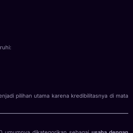
uhi:
njadi pilihan utama karena kredibilitasnya di mata
510 umumnya dikategorikan sebagai
usaha dengan