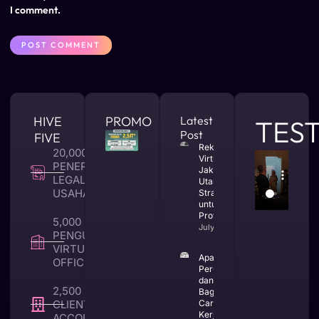
I comment.
HIVE
PROMO
Latest
TES
Post
FIVE
Rekomendasi
20,000 +
Virtual Office
PENERBITAN
Jakarta
LEGALITAS
Utara yang
USAHA
Strategis
untuk Bisnis
Profesional
5,000 +
July 23, 2026
PENGUNA
VIRTUAL
Apa Itu CV
OFFICE
Perusahaan
dan
2,500 +
Bagaimana
CLIENT TAX &
Cara
Kerjanya
ACCOUNTING