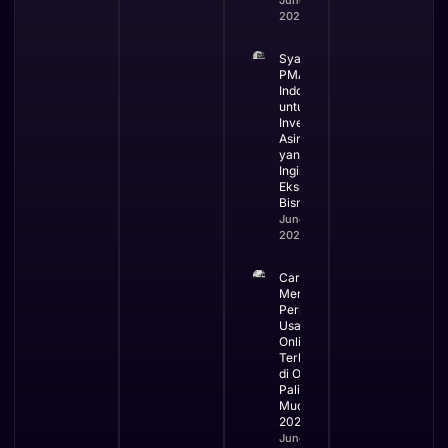
2026
Syarat
PMA di
Indonesia
untuk
Investor
Asing
yang
Ingin
Ekspansi
Bisnis
June 3,
2026
Cara
Mengurus
Perizinan
Usaha
Online
Terbaru
di OSS
Paling
Mudah
2026
June 2,