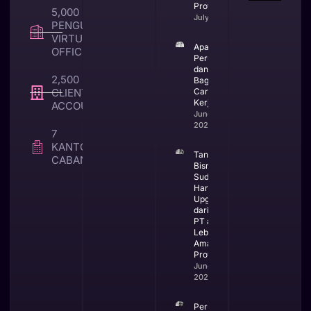
Profesional
5,000 +
July 23, 2026
PENGUNA
VIRTUAL
Apa Itu CV
OFFICE
Perusahaan
dan
2,500 +
Bagaimana
CLIENT TAX &
Cara
Kerjanya
ACCOUNTING
June 25,
2026
7
KANTOR
Tanda
CABANG
Bisnis
Sudah
Harus
Upgrade
dari CV ke
PT agar
Lebih
Aman dan
Profesional
June 23,
2026
Perubahan