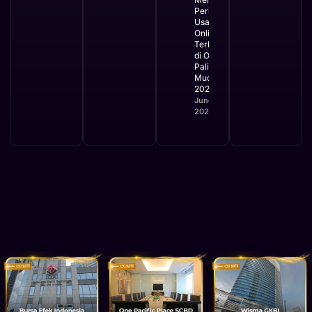
Perizinan
Usaha
Online
Terbaru
di OSS
Paling
Mudah
2026
June 2,
2026