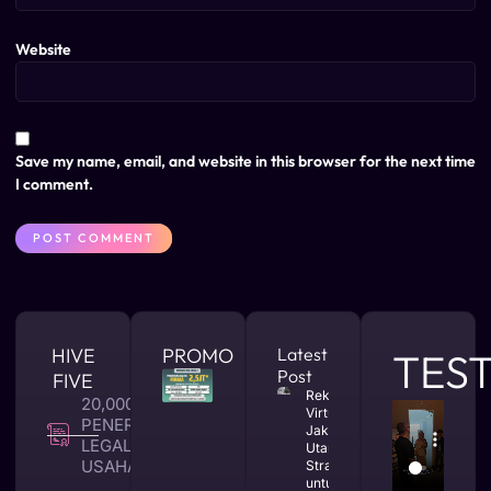
Website
Save my name, email, and website in this browser for the next time
I comment.
HIVE
PROMO
Latest
TES
Post
FIVE
Rekomendasi
20,000 +
Virtual Office
PENERBITAN
Jakarta
LEGALITAS
Utara yang
USAHA
Strategis
untuk Bisnis