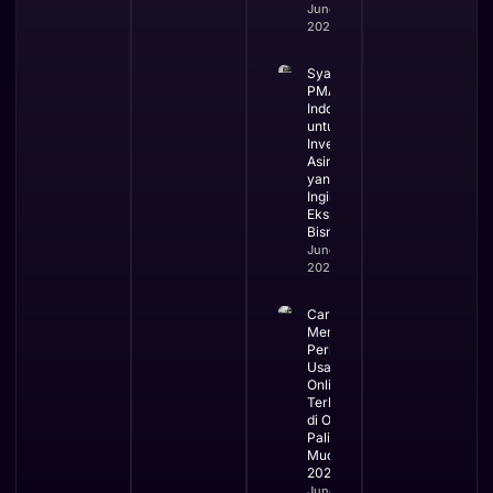
June 5,
2026
Syarat
PMA di
Indonesia
untuk
Investor
Asing
yang
Ingin
Ekspansi
Bisnis
June 3,
2026
Cara
Mengurus
Perizinan
Usaha
Online
Terbaru
di OSS
Paling
Mudah
2026
June 2,