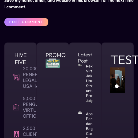
Save my name, email, and website in this browser for the next time
I comment.
HIVE
PROMO
Latest
TES
Post
FIVE
Rekomendasi
20,000 +
Virtual Office
PENERBITAN
Jakarta
LEGALITAS
Utara yang
USAHA
Strategis
untuk Bisnis
Profesional
5,000 +
July 23, 2026
PENGUNA
VIRTUAL
Apa Itu CV
OFFICE
Perusahaan
dan
2,500 +
Bagaimana
CLIENT TAX &
Cara