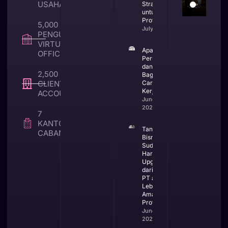
USAHA
Strategis
untuk Bisnis
Profesional
5,000 +
July 23, 2026
PENGUNA
VIRTUAL
Apa Itu CV
OFFICE
Perusahaan
dan
2,500 +
Bagaimana
CLIENT TAX &
Cara
Kerjanya
ACCOUNTING
June 25,
2026
7
KANTOR
Tanda
CABANG
Bisnis
Sudah
Harus
Upgrade
dari CV ke
PT agar
Lebih
Aman dan
Profesional
June 23,
2026