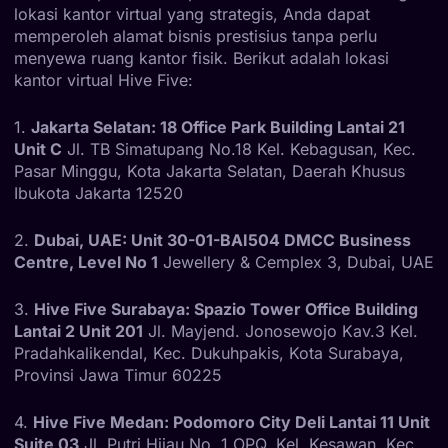
lokasi kantor virtual yang strategis, Anda dapat
memperoleh alamat bisnis prestisius tanpa perlu
menyewa ruang kantor fisik. Berikut adalah lokasi
kantor virtual Hive Five:
1.
Jakarta Selatan: 18 Office Park Building Lantai 21
Unit C
Jl. TB Simatupang No.18 Kel. Kebagusan, Kec.
Pasar Minggu, Kota Jakarta Selatan, Daerah Khusus
Ibukota Jakarta 12520
2.
Dubai, UAE: Unit 30-01-BAI504 DMCC Business
Centre, Level No 1
Jewellery & Cemplex 3, Dubai, UAE
3.
Hive Five Surabaya: Spazio Tower Office Building
Lantai 2 Unit 201
Jl. Mayjend. Jonosewojo Kav.3 Kel.
Pradahkalikendal, Kec. Dukuhpakis, Kota Surabaya,
Provinsi Jawa Timur 60225
4.
Hive Five Medan: Podomoro City Deli Lantai 11 Unit
Suite 03
Jl. Putri Hijau No. 1 OPQ, Kel. Kesawan, Kec.