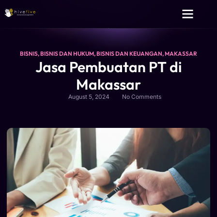
Layanan Kami
Tentang Kami
BISNIS
,
BISNIS DAN HUKUM
,
BISNIS DAN KEUANGAN
,
MAKASSAR
Jasa Pembuatan PT di
Makassar
August 5, 2024
No Comments