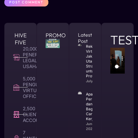
HIVE
PROMO
Latest
TES
Post
FIVE
Rekomendasi
20,000 +
Virtual Office
PENERBITAN
Jakarta
LEGALITAS
Utara yang
USAHA
Strategis
untuk Bisnis
Profesional
5,000 +
July 23, 2026
PENGUNA
VIRTUAL
Apa Itu CV
OFFICE
Perusahaan
dan
2,500 +
Bagaimana
CLIENT TAX &
Cara
Kerjanya
ACCOUNTING
June 25,
2026
7