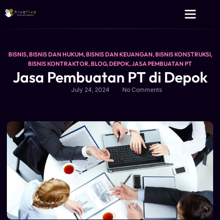
Layanan Kami
Tentang Kami
BISNIS
,
BISNIS DAN HUKUM
,
BISNIS DAN KEUANGAN
,
BISNIS KONSTRUKSI
,
BISNIS KONTRAKTOR
,
BLOG
,
DEPOK
,
JASA PEMBUATAN PT
Jasa Pembuatan PT di Depok
July 24, 2024
No Comments