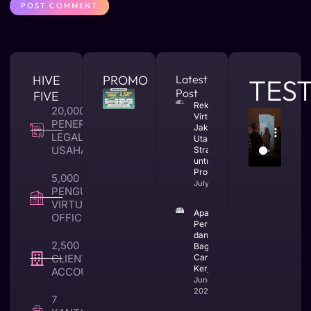
HIVE
PROMO
Latest
TES
Post
FIVE
Rekomendasi
20,000 +
Virtual Office
PENERBITAN
Jakarta
LEGALITAS
Utara yang
USAHA
Strategis
untuk Bisnis
Profesional
5,000 +
July 23, 2026
PENGUNA
VIRTUAL
Apa Itu CV
OFFICE
Perusahaan
dan
2,500 +
Bagaimana
CLIENT TAX &
Cara
Kerjanya
ACCOUNTING
June 25,
2026
7