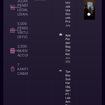
20,000 +
Virtual Office
PENERBITAN
Jakarta
LEGALITAS
Utara yang
USAHA
Strategis
untuk Bisnis
Profesional
5,000 +
July 23, 2026
PENGUNA
VIRTUAL
Apa Itu CV
OFFICE
Perusahaan
dan
2,500 +
Bagaimana
CLIENT TAX &
Cara
Kerjanya
ACCOUNTING
June 25,
2026
7
KANTOR
Tanda
CABANG
Bisnis
Sudah
Harus
Upgrade
dari CV ke
PT agar
Lebih
Aman dan