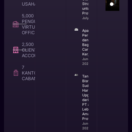
USAHA
Strategis
untuk Bisnis
Profesional
5,000 +
July 23, 2026
PENGUNA
VIRTUAL
Apa Itu CV
OFFICE
Perusahaan
dan
2,500 +
Bagaimana
CLIENT TAX &
Cara
Kerjanya
ACCOUNTING
June 25,
2026
7
KANTOR
Tanda
CABANG
Bisnis
Sudah
Harus
Upgrade
dari CV ke
PT agar
Lebih
Aman dan
Profesional
June 23,
2026