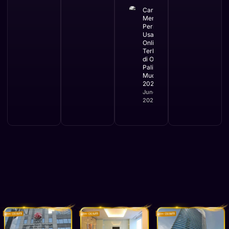
Cara
Mengurus
Perizinan
Usaha
Online
Terbaru
di OSS
Paling
Mudah
2026
June 2,
2026