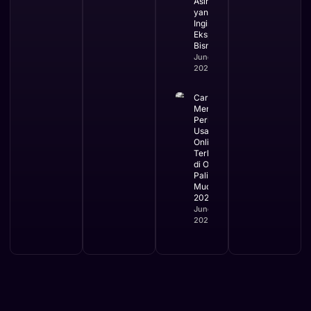
Asing
yang
Ingin
Ekspansi
Bisnis
June 3,
2026
Cara
Mengurus
Perizinan
Usaha
Online
Terbaru
di OSS
Paling
Mudah
2026
June 2,
2026