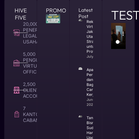
HIVE
PROMO
Latest
TES
Post
FIVE
Rekomendasi
20,000 +
Virtual Office
PENERBITAN
Jakarta
LEGALITAS
Utara yang
USAHA
Strategis
untuk Bisnis
Profesional
5,000 +
July 23, 2026
PENGUNA
VIRTUAL
Apa Itu CV
OFFICE
Perusahaan
dan
2,500 +
Bagaimana
CLIENT TAX &
Cara
Kerjanya
ACCOUNTING
June 25,
2026
7
KANTOR
Tanda
CABANG
Bisnis
Sudah
Harus
Upgrade