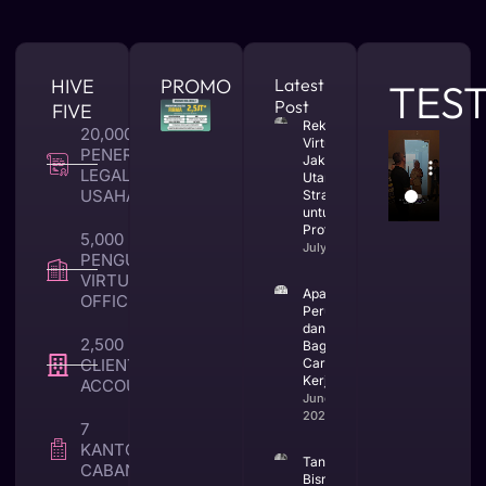
HIVE
PROMO
Latest
TES
Post
FIVE
Rekomendasi
20,000 +
Virtual Office
PENERBITAN
Jakarta
LEGALITAS
Utara yang
USAHA
Strategis
untuk Bisnis
Profesional
5,000 +
July 23, 2026
PENGUNA
VIRTUAL
Apa Itu CV
OFFICE
Perusahaan
dan
2,500 +
Bagaimana
CLIENT TAX &
Cara
Kerjanya
ACCOUNTING
June 25,
2026
7
KANTOR
Tanda
CABANG
Bisnis