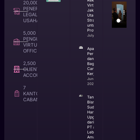
Rekomendasi
20,000 +
Virtual Office
PENERBITAN
Jakarta
LEGALITAS
Utara yang
USAHA
Strategis
untuk Bisnis
Profesional
5,000 +
July 23, 2026
PENGUNA
VIRTUAL
Apa Itu CV
OFFICE
Perusahaan
dan
2,500 +
Bagaimana
CLIENT TAX &
Cara
Kerjanya
ACCOUNTING
June 25,
2026
7
KANTOR
Tanda
CABANG
Bisnis
Sudah
Harus
Upgrade
dari CV ke
PT agar
Lebih
Aman dan