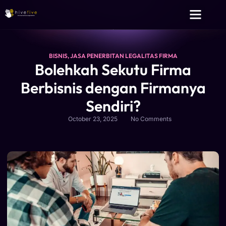
Layanan Kami
Tentang Kami
BISNIS
,
JASA PENERBITAN LEGALITAS FIRMA
Bolehkah Sekutu Firma
Berbisnis dengan Firmanya
Sendiri?
October 23, 2025
No Comments