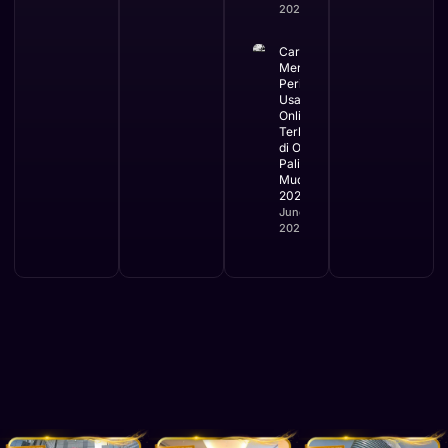
2026
Cara
Mengurus
Perizinan
Usaha
Online
Terbaru
di OSS
Paling
Mudah
2026
June 2,
2026