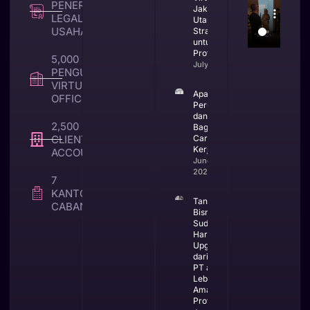
PENERBITAN
Jakarta
LEGALITAS
Utara yang
USAHA
Strategis
untuk Bisnis
Profesional
5,000 +
July 23, 2026
PENGUNA
VIRTUAL
Apa Itu CV
OFFICE
Perusahaan
dan
2,500 +
Bagaimana
CLIENT TAX &
Cara
Kerjanya
ACCOUNTING
June 25,
2026
7
KANTOR
Tanda
CABANG
Bisnis
Sudah
Harus
Upgrade
dari CV ke
PT agar
Lebih
Aman dan
Profesional