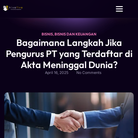
Layanan Kami
Tentang Kami
BISNIS
,
BISNIS DAN KEUANGAN
Bagaimana Langkah Jika
Pengurus PT yang Terdaftar di
Akta Meninggal Dunia?
April 16, 2025
No Comments