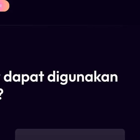
I
r dapat digunakan
?