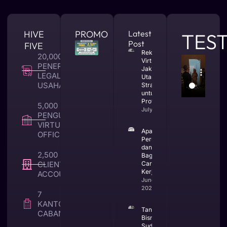
HIVE
PROMO
Latest
TES
Post
FIVE
Rekomendasi
20,000 +
Virtual Office
PENERBITAN
Jakarta
LEGALITAS
Utara yang
USAHA
Strategis
untuk Bisnis
Profesional
5,000 +
July 23, 2026
PENGUNA
VIRTUAL
Apa Itu CV
OFFICE
Perusahaan
dan
2,500 +
Bagaimana
CLIENT TAX &
Cara
Kerjanya
ACCOUNTING
June 25,
2026
7
KANTOR
Tanda
CABANG
Bisnis
Sudah