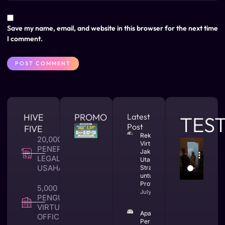
Save my name, email, and website in this browser for the next time
I comment.
HIVE
PROMO
Latest
TES
Post
FIVE
Rekomendasi
20,000 +
Virtual Office
PENERBITAN
Jakarta
LEGALITAS
Utara yang
USAHA
Strategis
untuk Bisnis
Profesional
5,000 +
July 23, 2026
PENGUNA
VIRTUAL
Apa Itu CV
OFFICE
Perusahaan