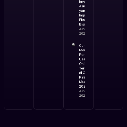
Investor
Asing
yang
Ingin
Ekspansi
Bisnis
June 3,
2026
Cara
Mengurus
Perizinan
Usaha
Online
Terbaru
di OSS
Paling
Mudah
2026
June 2,
2026