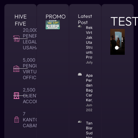
HIVE
PROMO
Latest
TES
Post
FIVE
Rekomendasi
20,000 +
Virtual Office
PENERBITAN
Jakarta
LEGALITAS
Utara yang
USAHA
Strategis
untuk Bisnis
Profesional
5,000 +
July 23, 2026
PENGUNA
VIRTUAL
Apa Itu CV
OFFICE
Perusahaan
dan
2,500 +
Bagaimana
CLIENT TAX &
Cara
Kerjanya
ACCOUNTING
June 25,
2026
7
KANTOR
Tanda
CABANG
Bisnis
Sudah
Harus