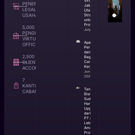
Virtual Office
PENERBITAN
Jakarta
LEGALITAS
Utara yang
USAHA
Strategis
untuk Bisnis
Profesional
5,000 +
July 23, 2026
PENGUNA
VIRTUAL
Apa Itu CV
OFFICE
Perusahaan
dan
2,500 +
Bagaimana
CLIENT TAX &
Cara
Kerjanya
ACCOUNTING
June 25,
2026
7
KANTOR
Tanda
CABANG
Bisnis
Sudah
Harus
Upgrade
dari CV ke
PT agar
Lebih
Aman dan
Profesional