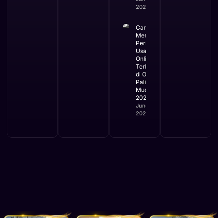
2026
Cara
Mengurus
Perizinan
Usaha
Online
Terbaru
di OSS
Paling
Mudah
2026
June 2,
2026