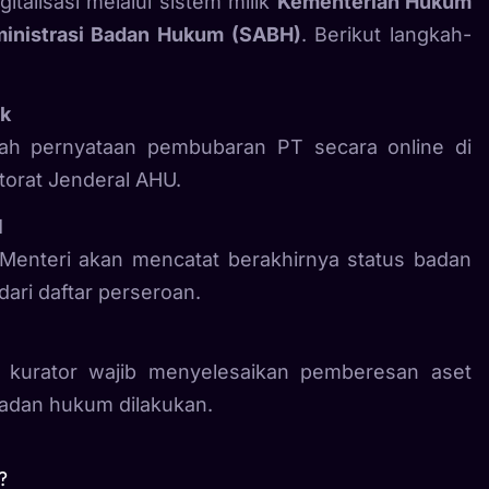
talisasi melalui sistem milik
Kementerian Hukum
inistrasi Badan Hukum (SABH)
. Berikut langkah-
ik
ah pernyataan pembubaran PT secara online di
torat Jenderal AHU.
M
, Menteri akan mencatat berakhirnya status badan
ri daftar perseroan.
ka kurator wajib menyelesaikan pemberesan aset
adan hukum dilakukan.
?