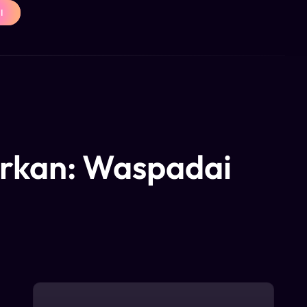
I
arkan: Waspadai