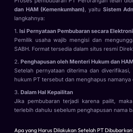
Proses pembubaran PT Perorangan telah didigi
dan HAM (Kemenkumham)
, yaitu
Sistem Adm
langkahnya:
1.
Isi Pernyataan Pembubaran secara Elektron
Pemilik usaha wajib mengisi dan mengungg
SABH. Format tersedia dalam situs resmi Direk
2.
Penghapusan oleh Menteri Hukum dan HA
Setelah pernyataan diterima dan diverifikasi
hukum PT tersebut dan menghapus namanya da
3.
Dalam Hal Kepailitan
Jika pembubaran terjadi karena pailit, ma
terlebih dahulu sebelum penghapusan nama b
Apa yang Harus Dilakukan Setelah PT Dibubarkan