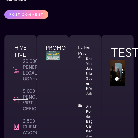
HIVE
PROMO
Latest
TES
Post
FIVE
Rekomendasi
20,000 +
Virtual Office
PENERBITAN
Jakarta
LEGALITAS
Utara yang
USAHA
Strategis
untuk Bisnis
Profesional
5,000 +
July 23, 2026
PENGUNA
VIRTUAL
Apa Itu CV
OFFICE
Perusahaan
dan
2,500 +
Bagaimana
CLIENT TAX &
Cara
Kerjanya
ACCOUNTING
June 25,