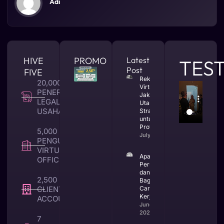
Adi
HIVE
PROMO
Latest
TES
Post
FIVE
Rekomendasi
20,000 +
Virtual Office
PENERBITAN
Jakarta
LEGALITAS
Utara yang
USAHA
Strategis
untuk Bisnis
Profesional
5,000 +
July 23, 2026
PENGUNA
VIRTUAL
Apa Itu CV
OFFICE
Perusahaan
dan
2,500 +
Bagaimana
CLIENT TAX &
Cara
Kerjanya
ACCOUNTING
June 25,
2026
7