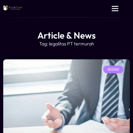
Layanan Kami
Tentang Kami
Article & News
Tag: legalitas PT termurah
BISNIS