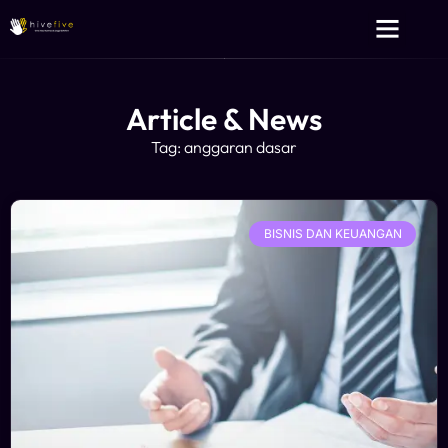
Layanan Kami
Tentang Kami
Article & News
Tag: anggaran dasar
BISNIS DAN KEUANGAN