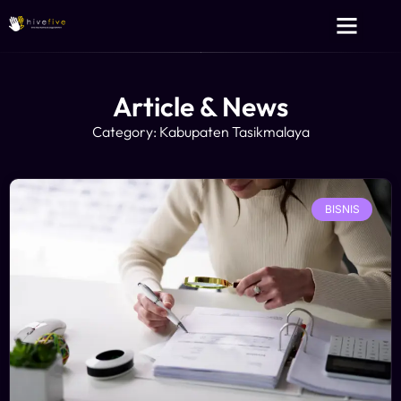
Layanan Kami
Tentang Kami
Article & News
Category: Kabupaten Tasikmalaya
BISNIS